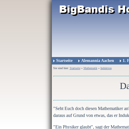
Startseite
Alemannia Aachen
1. 
Sie sind hier:
Startseite
»
Mathematik
»
Induktion
Da
"Seht Euch doch diesen Mathematiker an",
daraus auf Grund von etwas, das er Indukt
"Ein Physiker glaubt", sagt der Mathematike