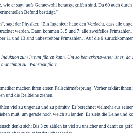
, wie er sagt, aufs Geratewohl herausgegriffen sind. Da 60 auch durch die
rimentellen Befund bestätigt."
n", sagt der Physiker. "Ein Ingenieur hatte den Verdacht, dass alle ung
etrachtet werden. Dann kommen 3, 5 und 7, alle zweifellos Primzahlen.
er 11 und 13 sind unbestreitbar Primzahlen. ‚Auf die 9 zurückkommend',
ss Induktion zum Irrtum führen kann. Um so bemerkenswerter ist es, da 
n manchmal zur Wahrheit führt.
ematiker machen ihren ersten Fallschirmabsprung. Vorher erklärt ihnen
len und die Reißleine ziehen.
Zählen viel zu ungenau und zu primitiv. Er berechnet vielmehr aus sein
ziehen muß, um gerade noch weich zu landen. Er zieht die Leine und k
sch denkt sich: Bis 3 zu zählen ist viel zu unsicher und damit zu gefährl